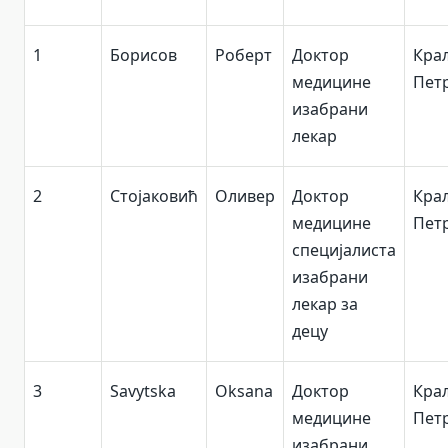
1
Борисов
Роберт
Доктор
Кра
медицине
Петр
изабрани
лекар
2
Стојаковић
Оливер
Доктор
Кра
медицине
Петр
специјалиста
изабрани
лекар за
децу
3
Savytska
Oksana
Доктор
Кра
медицине
Петр
изабрани