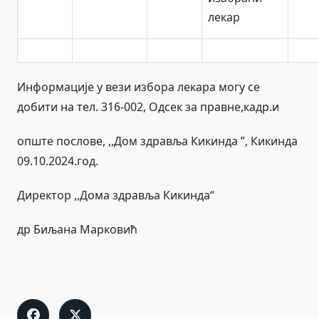
лекар
Информације у вези избора лекара могу се
добити на тел. 316-002, Oдсек за правне,кадр.и
опште послове, ,,Дом здравља Кикинда ”, Кикинда
09.10.2024.год.
Директор ,,Дома здравља Кикинда“
др Биљана Марковић