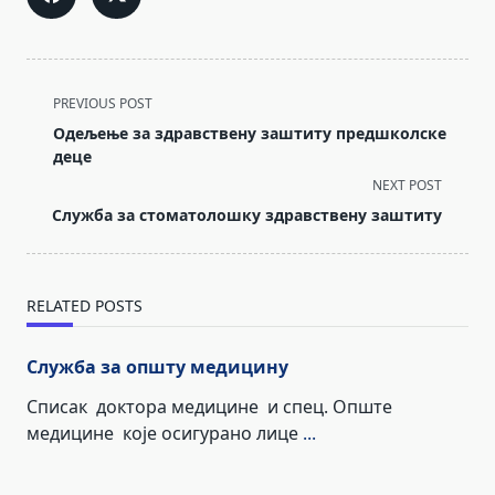
<span
PREVIOUS POST
class="nav-
Одељење за здравствену заштиту предшколске
subtitle
деце
screen-
NEXT POST
Служба за стоматолошку здравствену заштиту
reader-
text">Page</span>
RELATED POSTS
Служба за општу медицину
Списак доктора медицине и спец. Опште
медицине које осигурано лице
...