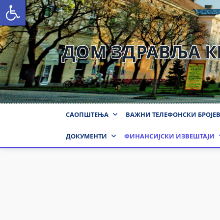
Open toolbar
Skip
to
content
ДОМ ЗДРАВЉА 
САОПШТЕЊА
ВАЖНИ ТЕЛЕФОНСКИ БРОЈЕ
ДОКУМЕНТИ
ФИНАНСИЈСКИ ИЗВЕШТАЈИ