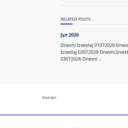
subtitle
screen-
reader-
RELATED POSTS
text">Page</span>
Јул 2026
Dnevni Izvestaj 01072026 Dnev
Izvestaj 02072026 Dnevni Izvest
03072026 Dnevni
...
Контакт