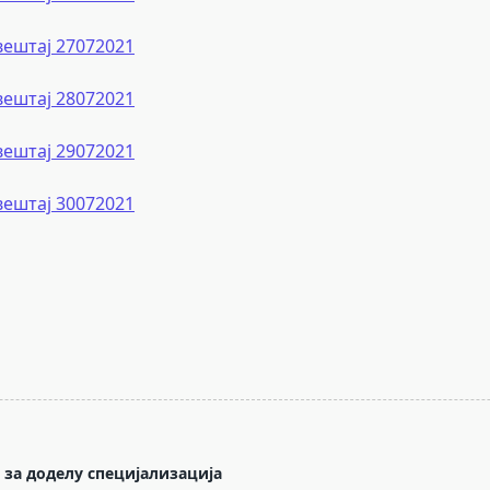
вештај 27072021
вештај 28072021
вештај 29072021
вештај 30072021
с за доделу специјализација