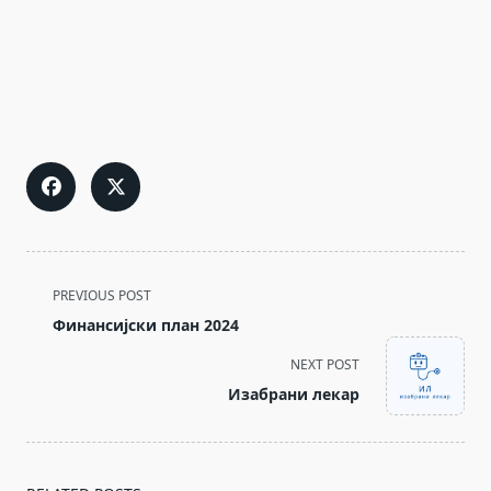
<span
PREVIOUS POST
class="nav-
Финансијски план 2024
subtitle
NEXT POST
screen-
Изабрани лекар
reader-
text">Page</span>