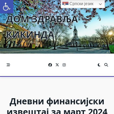
Open toolbar
Skip
Српски језик
to
ДОМ ЗДРАВЉА
content
КИКИНДА
Дневни финансијски
извештај за март 2024