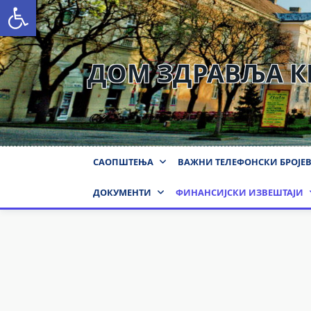
Open toolbar
Skip
to
content
ДОМ ЗДРАВЉА 
САОПШТЕЊА
ВАЖНИ ТЕЛЕФОНСКИ БРОЈЕ
ДОКУМЕНТИ
ФИНАНСИЈСКИ ИЗВЕШТАЈИ