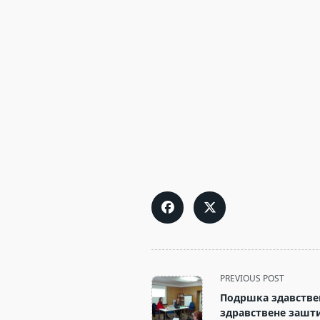
<span
PREVIOUS POST
class="nav-
Подршка здавстве
subtitle
здравствене зашт