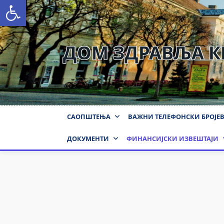
Open toolbar
Skip
to
content
ДОМ ЗДРАВЉА 
САОПШТЕЊА
ВАЖНИ ТЕЛЕФОНСКИ БРОЈЕ
ДОКУМЕНТИ
ФИНАНСИЈСКИ ИЗВЕШТАЈИ