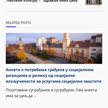
Ликовни конкурс – “Здравље нема цену”
subtitle
screen-
reader-
RELATED POSTS
text">Page</span>
Анкета о потребама грађана у социјалним
ризицима и ризику од социјалне
искључености за услугама социјалне заштите
Поштоване суграђанке и суграђани, Ова анкета
има за циљ да
...