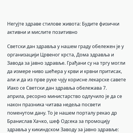
Негујте здраве стилове живота: Будите физички
активни и мислите позитивно
Светски дан здравља у нашем граду обележен је у
организацији Црвеног крста, Дома здравља и
Завода за јавно здравље. Грађани су на тргу могли
да измере ниво шећера у крви и крвни притисак,
али и да из прве руке чују корисне лекарске савете
Иако се Светски дан здравља обележава 7.
априла, ресорно министарство одлучило је да се
након празника читава недеља посвети
поменутом дану. То је нашем порталу рекао др
Бранислав Хачко, шеф Одсека за промоцију
здравља у кикиндском Заводу за јавно здравље: