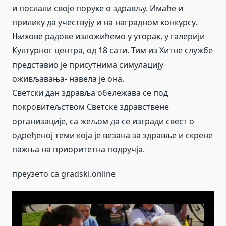
и послали своје поруке о здрављу. Имаће и
прилику да учествују и на наградном конкурсу.
Њихове радове изложићемо у уторак, у галерији
Културног центра, од 18 сати. Тим из Хитне службе
представио је присутнима симулацију
оживљавања- навела је она.
Светски дан здравља обележава се под
покровитељством Светске здравствене
организације, са жељом да се изгради свест о
одређеној теми која је везана за здравље и скрене
пажња на приоритетна подручја.
преузето са gradski.online