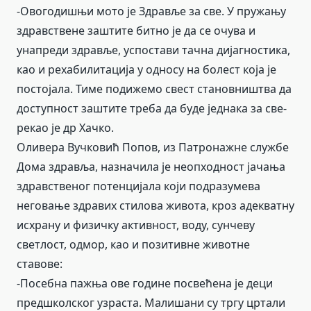
-Овогодишњи мото је Здравље за све. У пружању
здравствене заштите битно је да се очува и
унапреди здравље, успостави тачна дијагностика,
као и рехабилитација у односу на болест која је
постојала. Тиме подижемо свест становништва да
доступност заштите треба да буде једнака за све-
рекао је др Хачко.
Оливера Вучковић Попов, из Патронажне службе
Дома здравља, назначила је неопходност јачања
здравственог потенцијала који подразумева
неговање здравих стилова живота, кроз адекватну
исхрану и физичку активност, воду, сунчеву
светлост, одмор, као и позитивне животне
ставове:
-Посебна пажња ове године посвећена је деци
предшколског узраста. Малишани су тргу цртали