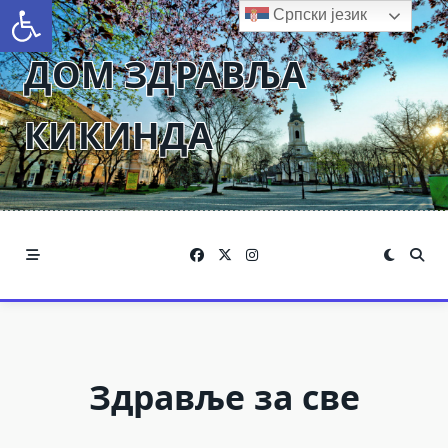
Open toolbar
Skip
Српски језик
to
ДОМ ЗДРАВЉА
content
КИКИНДА
Здравље за све