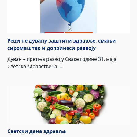
Реци не дувану заштити здравље, смањи
сиромаштво и допринеси развоју
Дуван – претња развоју Сваке године 31. маја,
Светска здравствена
...
Светски дана здравља