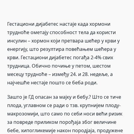
Гестациони дијабетес настаје када хормони
трудноће ометају способност тела да користи
инсулин – хормон који претвара шећер у крви у
енергију, што резултира повећањем шећера у
крви. Гестациони дијабетес погађа 2-4% свих
трудница. Обично почиње у петом, шестом
месецу трудноће – између 24. и 28. недеље, а
најчешће нестаје пошто се беба роди.
Зашто је ГД опасан за мајку и бебу.? Што се тиче
плода, углавном се ради о тзв. крупнијем плоду-
макрозомији, што само по себи носи већи ризик
за повреде приликом порођаја због величине
бебе, хипогликемије након породјаја, продужене