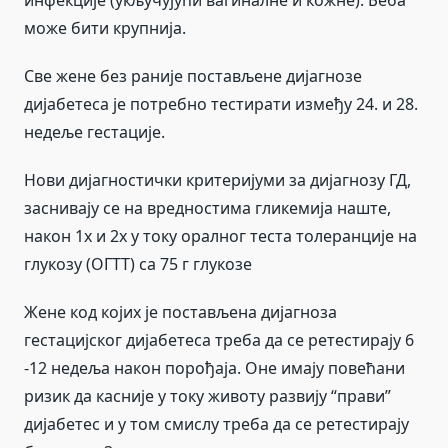
инфекције (укључујући вагиналне и кожне). Беба
може бити крупнија.
Све жене без раније постављене дијагнозе
дијабетеса је потребно тестирати између 24. и 28.
недеље гестације.
Нови дијагностички критеријуми за дијагнозу ГД,
заснивају се на вредностима гликемија наште,
након 1х и 2х у току оралног теста толеранције на
глукозу (ОГТТ) са 75 г глукозе
Жене код којих је постављена дијагноза
гестацијског дијабетеса треба да се ретестирају 6
-12 недеља након порођаја. Оне имају повећани
ризик да касније у току животу развију “прави”
дијабетес и у том смислу треба да се ретестирају