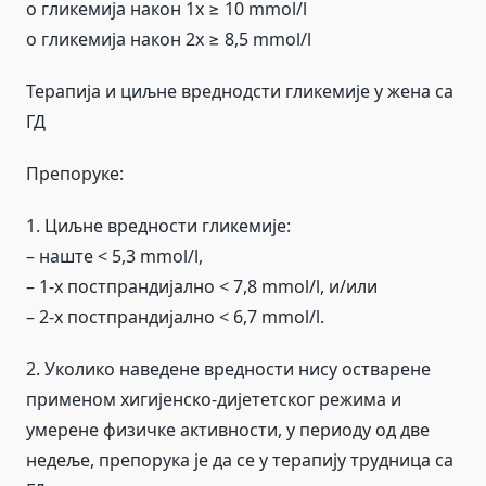
о гликемија након 1х ≥ 10 mmol/l
о гликемија након 2х ≥ 8,5 mmol/l
Терапија и циљне вреднодсти гликемије у жена са
ГД
Препоруке:
1. Циљне вредности гликемије:
– наште < 5,3 mmol/l,
– 1-х постпрандијално < 7,8 mmol/l, и/или
– 2-х постпрандијално < 6,7 mmol/l.
2. Уколико наведене вредности нису остварене
применом хигијенско-дијететског режима и
умерене физичке активности, у периоду од две
недеље, препорука је да се у терапију трудница са