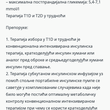
– максимална постпрандијална гликемија: 5,4-7,1
mmol/l
Терапија T1D и T2D у трудноћи
Препоруке:
1. Терапија избора у T1D и трудноћи је
конвенционална интензивирана инсулинска
терапија, краткоделујући инсулин хумани или
аналог пред оброке и средњедугоделујући хумани
инсулин пред спавање.
2. Терапија субкутаном инсулинском инфузијом уз
помоћ спољне портабилне инсулинске пумпе се
саветује у компликованим случајевима када није
било могуће постићи оптималну метаболичку
контролу конвенционалном интензивираном
терапијом при чему се користи краткоделујући