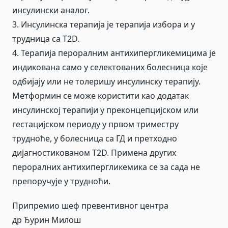
инсулински аналог.
3. Инсулинска терапија је терапија избора и у
трудница са T2D.
4. Терапија пероралним антихипергликемицима је
индикована само у селектованих болесница које
одбијају или не толеришу инсулинску терапију.
Метформин се може користити као додатак
инсулинској терапији у преконцепцијском или
гестацијском периоду у првом триместру
трудноће, у болесница са ГД и претходно
дијагностикованом T2D. Примена других
пероралних антихипергликемика се за сада не
препоручује у трудноћи.
Припремио шеф превентивног центра
др Ђурин Милош