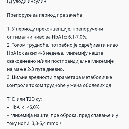
ГД уводи инсулин.
Препоруке за период пре зачећа
1. У периоду преконцепције, препоручени
оптимални ниво за HbA1c: 6,1-7,0%.
2. Током трудноће, потребно је одређивати ниво
HbA1c сваких 4-8 недеља, гликемију наште
свакодневно и/или постпрандијалне гликемије
најмање 2-3 пута дневно.
3. Циљне вредности параметара метаболичке
контроле током трудноће у жена оболелих од
T1D или T2D су:
– HbA1c: <6,0%
– гликемија наште, пре оброка, пред спавање и у
току ноћи: 3,3-5,4 mmol/l