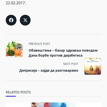
22.02.2017.
<span
PREVIOUS POST
class="nav-
Обавештење – базар здравља поводом
subtitle
Дана борбе против дијабетеса
screen-
NEXT POST
reader-
Депресија – хајде да разговарамо
text">Page</span>
RELATED POSTS