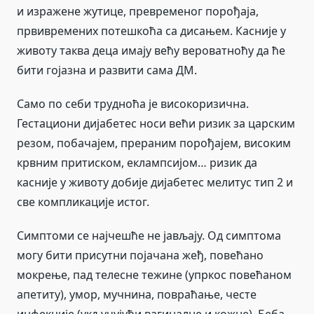
и изражене жутице, превременог порођаја,
првивремених потешкоћа са дисањем. Касније у
животу таква деца имају већу вероватноћу да ће
бити гојазна и развити сама ДМ.
Само по себи трудноћа је високоризична.
Гестациони дијабетес носи већи ризик за царским
резом, побачајем, прераним порођајем, високим
крвним притиском, еклампсијом… ризик да
касније у животу добије дијабетес мелитус тип 2 и
све компликације истог.
Симптоми се најчешће не јављају. Од симптома
могу бити присутни појачана жеђ, повећано
мокрење, пад телесне тежине (упркос повећаном
апетиту), умор, мучнина, повраћање, честе