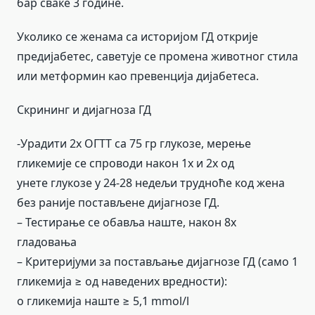
бар сваке 3 године.
Уколико се женама са историјом ГД открије
предијабетес, саветује се промена животног стила
или метформин као превенција дијабетеса.
Скрининг и дијагноза ГД
-Урадити 2х ОГТТ са 75 гр глукозе, мерење
гликемије се спроводи након 1х и 2х од
унете глукозе у 24-28 недељи трудноће код жена
без раније постављене дијагнозе ГД.
– Тестирање се обавља наште, након 8х
гладовања
– Критеријуми за постављање дијагнозе ГД (само 1
гликемија ≥ од наведених вредности):
о гликемија наште ≥ 5,1 mmol/l