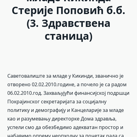
Стерије Поповић б.б.
(3. Здравствена
станица)
Саветовалиште за младе у Кикинди, званично је
отворено 02.02.2010.године, а почело је са радом
06.02.2010.год. Захваљујући финансијској подршци
Покрајинског секретаријата за социјалну
политику и демографију и Канцеларије за младе
као и разумевању директорке Дома здравља,
успели смо да обезбедимо адекватан простор и
набавимо опрему неопходну за почетак рада са