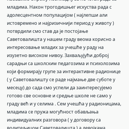
младима. Након трогодишњег искуства рада с
адолесцентном популацијом ( најлепши али
истовремено и најризичнији период у животу )
потврдили смо став да је постојање
Саветовалишта у нашем граду веома корисно а
интересовање младих за учешће у раду на
изузетно високом нивоу. Захваљујући доброј
сарадњи са школским педагозима и психолозима
који формирају групе за интерактивне радионице
( у Саветовалишту се раде најмање две суботе у
месецу) до сада смо успели да заинтересујемо
готово све основне и средње школе не само у
граду већ и у селима . Сем учешћа у радионицама,
младима се пружа могућност обављања
индивидуалних разговора ( у договору са
водитељицом Саветовалишта ) а девојкама