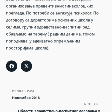
организовање превентивних гинеколошких
прегледа. По потреби се ангажује психолог. По
договору са директорима основних школа у
селима, групни здравствено-васпитни рад
обављамо на терену ( радним данима, током
поподнева, у адекватно опремљеним
просторијама школе).
<span
PREVIOUS POST
class="nav-
Новембар 2018
subtitle
NEXT POST
screen-
Области здравствено-васпитног деловања у