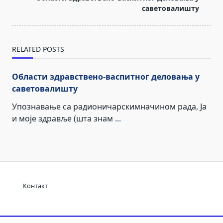
саветовалишту
reader-
text">Page</span>
RELATED POSTS
Области здравствено-васпитног деловања у
саветовалишту
Упознавање са радионичарскимначином рада, Ја
и моје здравље (шта знам
...
Контакт