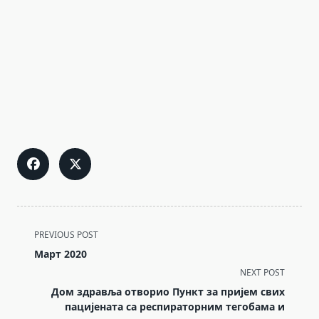
<span
PREVIOUS POST
class="nav-
Март 2020
subtitle
NEXT POST
screen-
Дом здравља отворио Пункт за пријем свих
пацијената са респираторним тегобама и
reader-