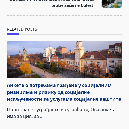
protiv šećerne bolesti
reader-
text">Page</span>
RELATED POSTS
Анкета о потребама грађана у социјалним
ризицима и ризику од социјалне
искључености за услугама социјалне заштите
Поштоване суграђанке и суграђани, Ова анкета
има за циљ да
...