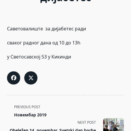
Саветовалиште за дијабетес ради
сваког радног дана од 10 до 13h
у Светосавској 53 у Кикинди
<span
PREVIOUS POST
class="nav-
Новембар 2019
subtitle
NEXT POST
screen-
Obeležen 14. novembar, Svetski dan borbe