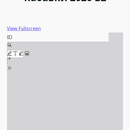
View Fullscreen
Skip
to
PDF
content