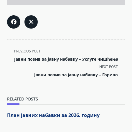
<span
PREVIOUS POST
class="nav-
Јавни позив за јавну набавку – Услуге чишћења
subtitle
NEXT POST
screen-
Јавни позив за јавну набавку – Гориво
reader-
text">Page</span>
RELATED POSTS
План јавних набавки за 2026. годину