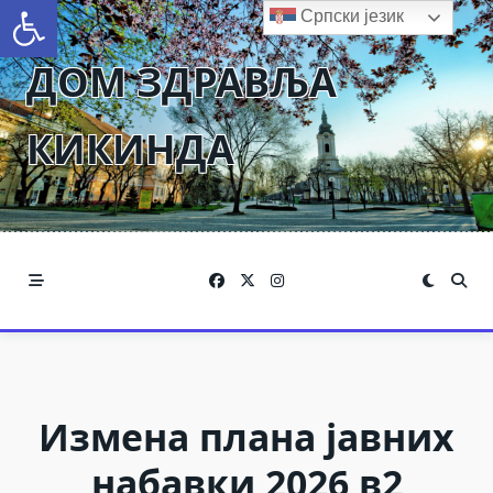
Open toolbar
Skip
Српски језик
to
ДОМ ЗДРАВЉА
content
КИКИНДА
Измена плана јавних
набавки 2026 в2