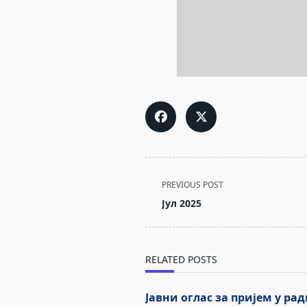
<span
PREVIOUS POST
class="nav-
Јул 2025
subtitle
screen-
reader-
RELATED POSTS
text">Page</span>
Јавни оглас за пријем у ра