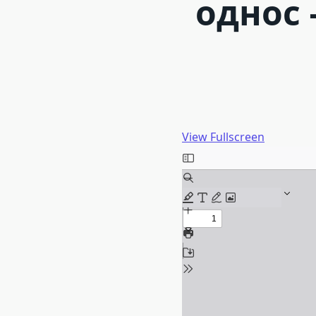
однос 
View Fullscreen
Skip
to
PDF
content