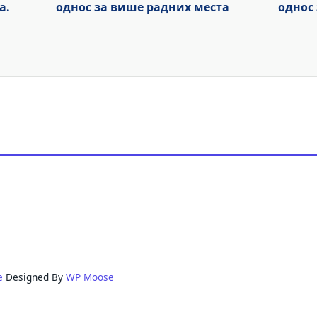
а.
однос за више радних места
однос
e
Designed By
WP Moose