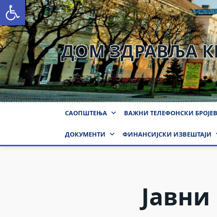
Open toolbar
Skip
to
content
ДОМ ЗДРАВЉА 
САОПШТЕЊА
ВАЖНИ ТЕЛЕФОНСКИ БРОЈЕ
ДОКУМЕНТИ
ФИНАНСИЈСКИ ИЗВЕШТАЈИ
Јавни