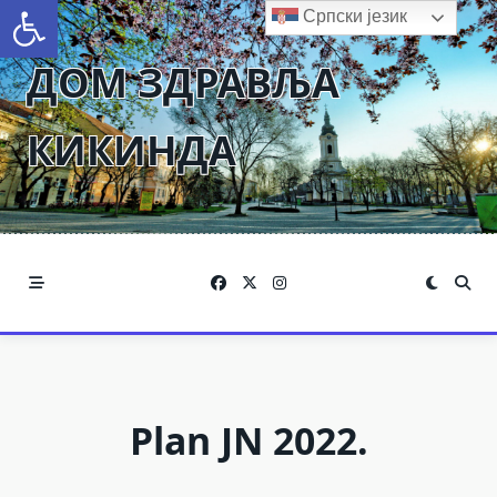
Open toolbar
Skip
Српски језик
to
ДОМ ЗДРАВЉА
content
КИКИНДА
Plan JN 2022.