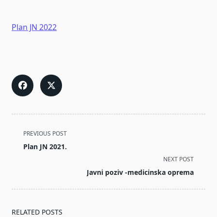
Plan JN 2022
<span
PREVIOUS POST
class="nav-
Plan JN 2021.
subtitle
NEXT POST
screen-
Javni poziv -medicinska oprema
reader-
text">Page</span>
RELATED POSTS