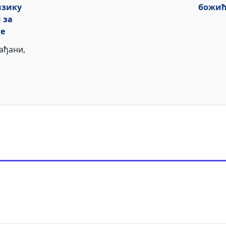
изику
божић
 за
те
ађани,