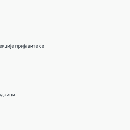
екције пријавите се
адници.