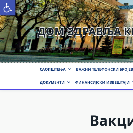
Open toolbar
Skip
to
content
ДОМ ЗДРАВЉА 
САОПШТЕЊА
ВАЖНИ ТЕЛЕФОНСКИ БРОЈЕ
ДОКУМЕНТИ
ФИНАНСИЈСКИ ИЗВЕШТАЈИ
Вакци