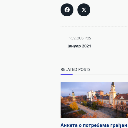
<span
PREVIOUS POST
class="nav-
Јануар 2021
subtitle
screen-
reader-
RELATED POSTS
text">Page</span>
Анкета о потребама грађан