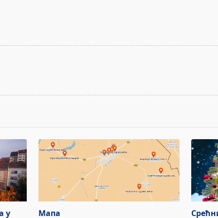
а у
Мапа
Срећн