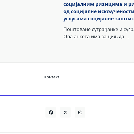
социјалним ризицима и р
од социјалне искључености
услугама социјалне зашти
Поштоване суграђанке и сугр
Ова анкета има за циљ да
...
Контакт