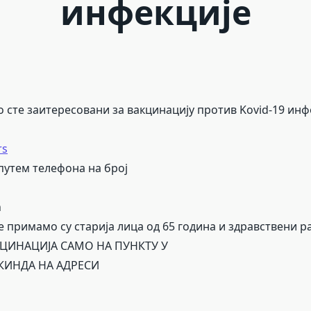
инфекције
 сте заитересовани за вакцинацију против Kovid-19 инф
rs
путем телефона на број
h
е примамо су старија лица од 65 година и здравствени р
АКЦИНАЦИЈА САМО НА ПУНКТУ У
КИНДА НА АДРЕСИ